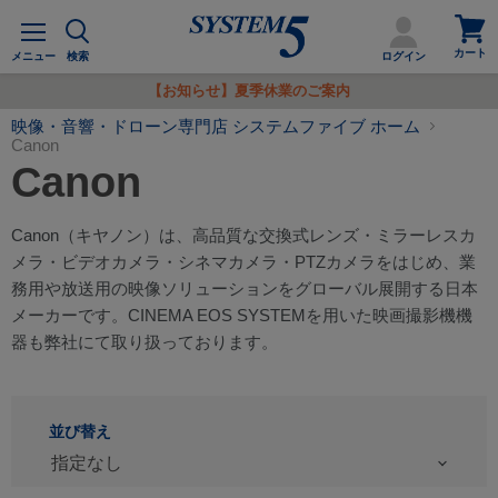
カ
メ
ー
ニ
カート
ト
メニュー
検索
ログイン
ュ
を
ー
【お知らせ】夏季休業のご案内
見
る
映像・音響・ドローン専門店 システムファイブ ホーム
Canon
Canon
Canon（キヤノン）は、高品質な交換式レンズ・ミラーレスカ
メラ・ビデオカメラ・シネマカメラ・PTZカメラをはじめ、業
務用や放送用の映像ソリューションをグローバル展開する日本
メーカーです。CINEMA EOS SYSTEMを用いた映画撮影機機
器も弊社にて取り扱っております。
並び替え