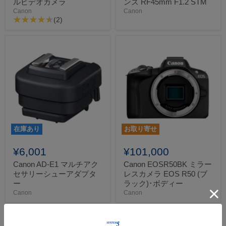
ルビデオカメラ
ンズ RF45mm F1.2 STM
Canon
Canon
(2)
在庫あり
お取り寄せ
¥6,001
¥101,000
Canon AD-E1 マルチアク
Canon EOSR50BK ミラー
セサリーシューアダプタ
レスカメラ EOS R50 (ブ
ー
ラック)･ボディー
Canon
Canon