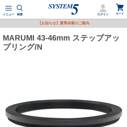
カ
メ
ー
ニ
カート
ト
メニュー
検索
ログイン
ュ
を
ー
【お知らせ】夏季休業のご案内
見
る
MARUMI 43-46mm ステップアッ
プリング/N