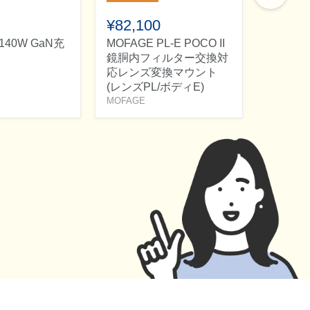
¥82,100
¥877,
r 140W GaN充
MOFAGE PL-E POCO II
FUJINO
鏡胴内フィルター交換対
35mmT3
応レンズ変換マウント
電動パ
(レンズPL/ボディE)
FUJINON
MOFAGE