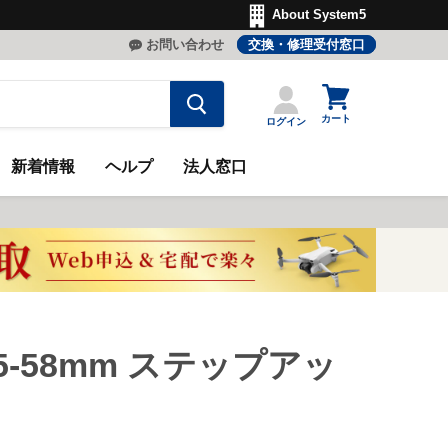
About System5
お問い合わせ
交換・修理受付窓口
カ
ー
カート
ログイン
ト
を
見
新着情報
ヘルプ
法人窓口
る
55-58mm ステップアッ