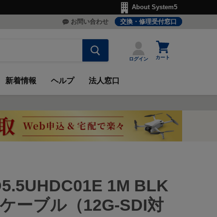
About System5
お問い合わせ
交換・修理受付窓口
カ
ー
カート
ログイン
ト
を
見
新着情報
ヘルプ
法人窓口
る
5.5UHDC01E 1M BLK
ケーブル（12G-SDI対