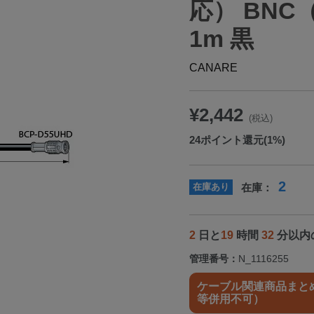
応） BNC
1m 黒
CANARE
¥2,442
(税込)
24
ポイント還元(1%)
2
在庫あり
在庫：
2
日と
19
時間
32
分以内
管理番号：
N_1116255
ケーブル関連商品まとめ
等併用不可）