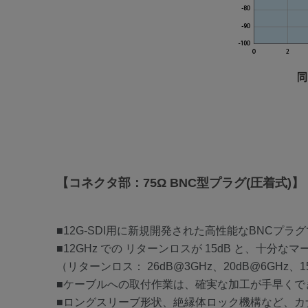
【コネクタ部：75Ω BNC型プラグ(圧着式)】
■12G-SDI用に新規開発された高性能なBNCプラ
■12GHz での リターンロスが 15dB と、十分
（リターンロス： 26dB@3GHz、20dB@6GHz、1
■ケーブルへの取付作業は、確実な加工が手早くで
■ロングスリーブ形状、絶縁体ロック機構など、カ