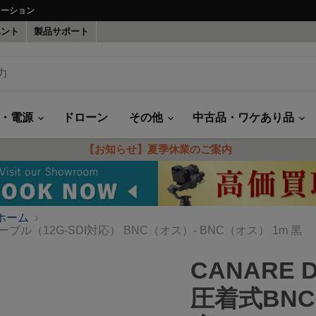
ューション
ベント
製品サポート
録・電源
ドローン
その他
中古品・ワケあり品
【お知らせ】夏季休業のご案内
ホーム
Cケーブル（12G-SDI対応） BNC（オス）- BNC（オス） 1m 黒
CANARE D
圧着式BNC