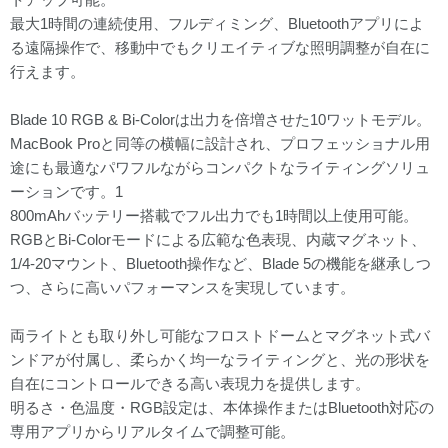
最大1時間の連続使用、フルディミング、Bluetoothアプリによ
る遠隔操作で、移動中でもクリエイティブな照明調整が自在に
行えます。
Blade 10 RGB & Bi-Colorは出力を倍増させた10ワットモデル。
MacBook Proと同等の横幅に設計され、プロフェッショナル用
途にも最適なパワフルながらコンパクトなライティングソリュ
ーションです。1
800mAhバッテリー搭載でフル出力でも1時間以上使用可能。
RGBとBi-Colorモードによる広範な色表現、内蔵マグネット、
1/4-20マウント、Bluetooth操作など、Blade 5の機能を継承しつ
つ、さらに高いパフォーマンスを実現しています。
両ライトとも取り外し可能なフロストドームとマグネット式バ
ンドアが付属し、柔らかく均一なライティングと、光の形状を
自在にコントロールできる高い表現力を提供します。
明るさ・色温度・RGB設定は、本体操作またはBluetooth対応の
専用アプリからリアルタイムで調整可能。