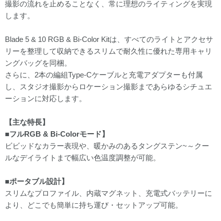
撮影の流れを止めることなく、常に理想のライティングを実現
します。
Blade 5 & 10 RGB & Bi-Color Kitは、すべてのライトとアクセサ
リーを整理して収納できるスリムで耐久性に優れた専用キャリ
ングバッグを同梱。
さらに、2本の編組Type-Cケーブルと充電アダプターも付属
し、スタジオ撮影からロケーション撮影まであらゆるシチュエ
ーションに対応します。
【主な特長】
■フルRGB & Bi-Colorモード】
ビビッドなカラー表現や、暖かみのあるタングステン~～クー
ルなデイライトまで幅広い色温度調整が可能。
■ポータブル設計】
スリムなプロファイル、内蔵マグネット、充電式バッテリーに
より、どこでも簡単に持ち運び・セットアップ可能。