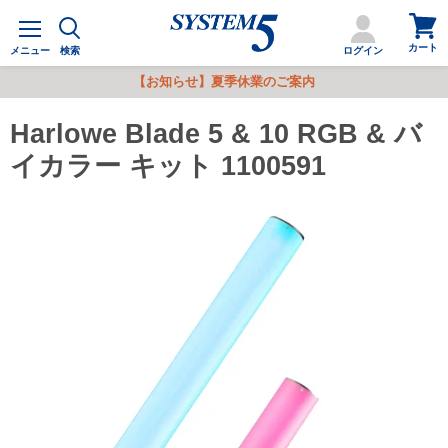
カ
メ
ー
ニ
カート
ト
メニュー
検索
ログイン
ュ
を
ー
【お知らせ】夏季休業のご案内
見
る
Harlowe Blade 5 & 10 RGB & バ
イカラー キット 1100591