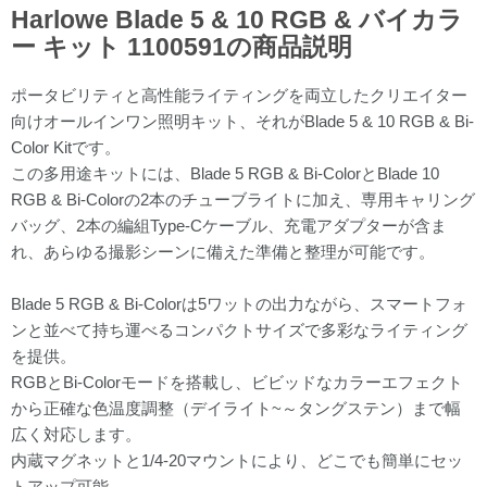
Harlowe Blade 5 & 10 RGB & バイカラ
ー キット 1100591の商品説明
ポータビリティと高性能ライティングを両立したクリエイター
向けオールインワン照明キット、それがBlade 5 & 10 RGB & Bi-
Color Kitです。
この多用途キットには、Blade 5 RGB & Bi-ColorとBlade 10
RGB & Bi-Colorの2本のチューブライトに加え、専用キャリング
バッグ、2本の編組Type-Cケーブル、充電アダプターが含ま
れ、あらゆる撮影シーンに備えた準備と整理が可能です。
Blade 5 RGB & Bi-Colorは5ワットの出力ながら、スマートフォ
ンと並べて持ち運べるコンパクトサイズで多彩なライティング
を提供。
RGBとBi-Colorモードを搭載し、ビビッドなカラーエフェクト
から正確な色温度調整（デイライト~～タングステン）まで幅
広く対応します。
内蔵マグネットと1/4-20マウントにより、どこでも簡単にセッ
トアップ可能。