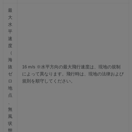
最
大
水
平
速
度
（
海
抜
16 m/s ※水平方向の最大飛行速度は、現地の規制
ゼ
によって異なります。飛行時は、現地の法律および
ロ
規則を順守してください。
地
点
、
無
風
状
態