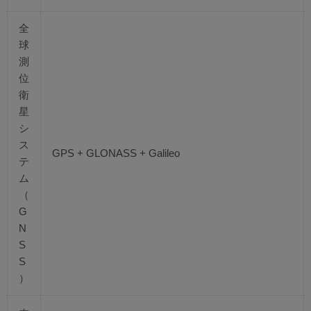
全
球
測
位
衛
星
シ
ス
GPS + GLONASS + Galileo
テ
ム
（
G
N
S
S
）