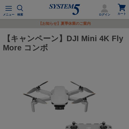
カ
メ
ー
ニ
カート
ト
メニュー
検索
ログイン
ュ
を
ー
【お知らせ】夏季休業のご案内
見
る
【キャンペーン】DJI Mini 4K Fly
More コンボ