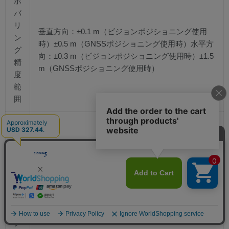
ホ
バ
リ
垂直方向：±0.1 m（ビジョンポジショニング使用
ン
時）±0.5 m（GNSSポジショニング使用時）水平方
グ
向：±0.3 m（ビジョンポジショニング使用時）±1.5
精
m（GNSSポジショニング使用時）
度
範
囲
内
部
ス
ト
なし
レ
ー
ジ
ク