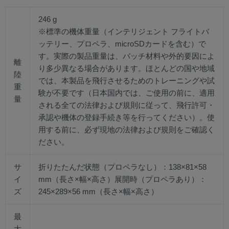
246 g
※‌標準の機体重量（インテリジェント フライトバ
ッテリー、プロペラ、microSDカードを含む）で
す。実際の製品重量は、バッチ材料や外的要因によ
離
り多少異なる場合があります。ほとんどの国や地域
陸
では、本製品を飛行させるためのトレーニングや試
重
験が不要です（日本国内では、ご使用の前に、適用
量
される全ての法律および規則に従って、飛行許可・
承認や機体の登録手続き等を行ってください）。使
用する前に、必ず現地の法律および規則をご確認く
ださい。‌‌‌‌‌
サ
折りたたんだ状態（プロペラなし）：138×81×58
イ
mm（長さ×幅×高さ）展開時（プロペラあり）：
ズ
245×289×56 mm（長さ×幅×高さ）
最
大