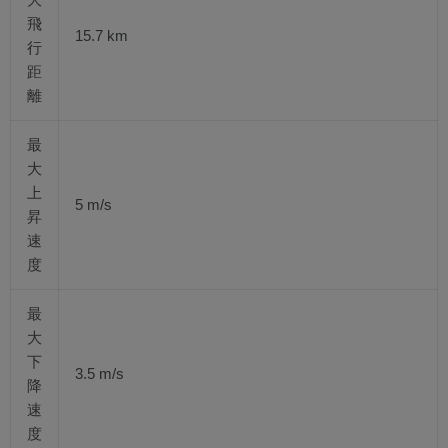
飛
15.7 km
行
距
離
最
大
上
5 m/s
昇
速
度
最
大
下
3.5 m/s
降
速
度