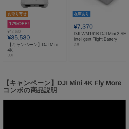
お取り寄せ
在庫あり
17%OFF!
¥7,370
元
¥42,680
DJI WM161B DJI Mini 2 SE
現
の
¥35,530
Intelligent Flight Battery
価
在
【キャンペーン】DJI Mini
DJI
格
の
4K
DJI
価
格
【キャンペーン】DJI Mini 4K Fly More
コンボの商品説明