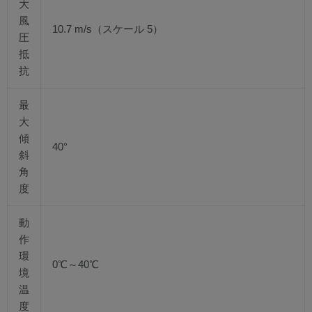
大
風
10.7 m/s（スケール 5）
圧
抵
抗
最
大
傾
40°
斜
角
度
動
作
環
0℃～40℃
境
温
度