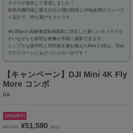
カメラが進化して登場しました！
前世代機同様に最大31分の飛行時間と249g未満のコンパク
ト設計で、持ち運びもラクラク。
4K/30fpsの高解像度動画撮影に対応した新しいカメラで小
さいながらも鮮明な映像が手軽に撮影できます。
シンプルな操作性と高性能を兼ね備えたMini 2 SEは、初め
てのドローンにもぴったりの一台です！
【キャンペーン】DJI Mini 4K Fly
More コンボ
DJI
15%OFF!
現在の価格
¥51,590
元の価格
¥60,940
(税込)