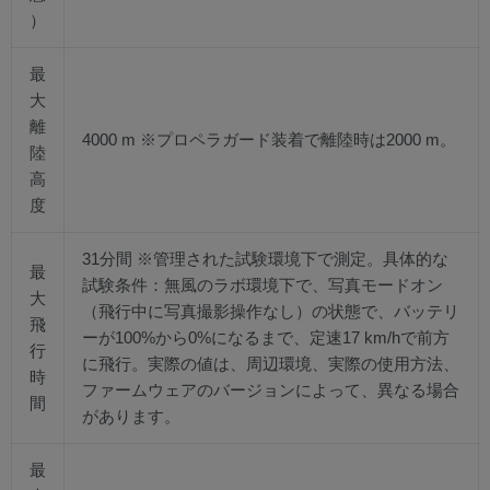
）
最
大
離
4000 m ※プロペラガード装着で離陸時は2000 m。
陸
高
度
31分間 ※管理された試験環境下で測定。具体的な
最
試験条件：無風のラボ環境下で、写真モードオン
大
（飛行中に写真撮影操作なし）の状態で、バッテリ
飛
ーが100%から0%になるまで、定速17 km/hで前方
行
に飛行。実際の値は、周辺環境、実際の使用方法、
時
ファームウェアのバージョンによって、異なる場合
間
があります。
最