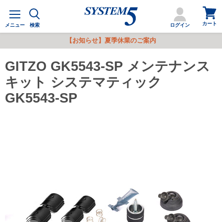
カ
メ
ー
ニ
カート
ト
メニュー
検索
ログイン
ュ
を
ー
【お知らせ】夏季休業のご案内
見
る
GITZO GK5543-SP メンテナンス
キット システマティック
GK5543-SP