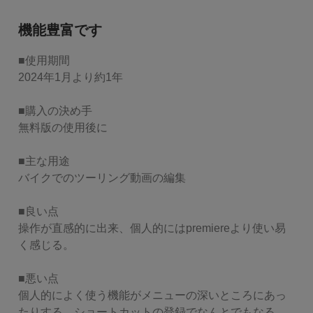
機能豊富です
■使用期間

2024年1月より約1年

■購入の決め手

無料版の使用後に

■主な用途

バイクでのツーリング動画の編集

■良い点

操作が直感的に出来、個人的にはpremiereより使い易
く感じる。

■悪い点

個人的によく使う機能がメニューの深いところにあっ
たりする。ショートカットの登録でなんとでもなる