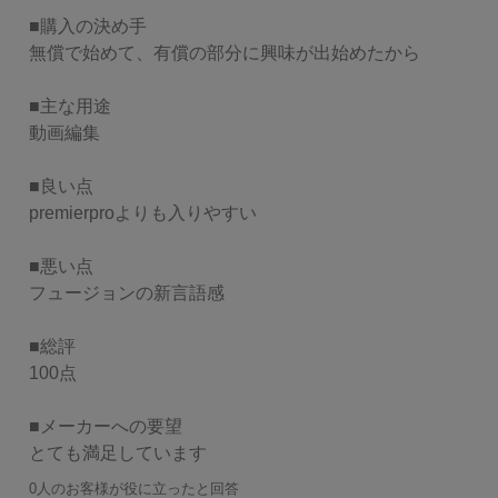
■購入の決め手

無償で始めて、有償の部分に興味が出始めたから

■主な用途

動画編集

■良い点

premierproよりも入りやすい

■悪い点

フュージョンの新言語感

■総評

100点

■メーカーへの要望

0人のお客様が役に立ったと回答