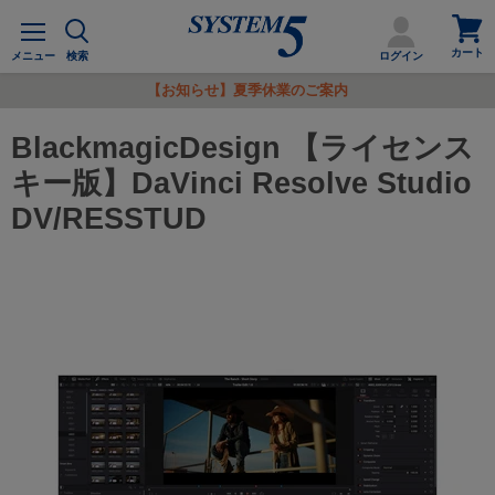
カ
メ
ー
ニ
カート
ト
メニュー
検索
ログイン
ュ
を
ー
【お知らせ】夏季休業のご案内
見
る
BlackmagicDesign 【ライセンス
キー版】DaVinci Resolve Studio
DV/RESSTUD