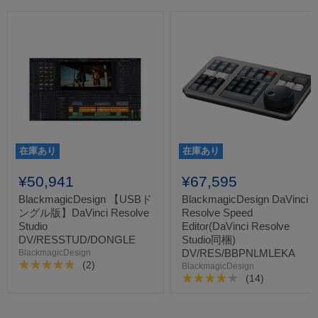
在庫あり
在庫あり
¥50,941
¥67,595
BlackmagicDesign 【USBド
BlackmagicDesign DaVinci
ングル版】DaVinci Resolve
Resolve Speed
Studio
Editor(DaVinci Resolve
DV/RESSTUD/DONGLE
Studio同梱)
DV/RES/BBPNLMLEKA
BlackmagicDesign
(2)
BlackmagicDesign
(14)