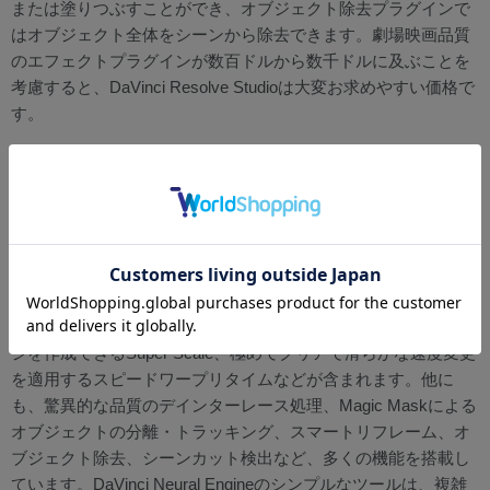
または塗りつぶすことができ、オブジェクト除去プラグインで
はオブジェクト全体をシーンから除去できます。劇場映画品質
のエフェクトプラグインが数百ドルから数千ドルに及ぶことを
考慮すると、DaVinci Resolve Studioは大変お求めやすい価格で
す。
DaVinci Neural Engine
DaVinci Neural Engineは、最先端のディープニューラルネット
ワークおよび機械学習を使用して、DaVinci Resolve Studioにの
み搭載された機能を駆動します。それらの中には、ショット内
の人物に基づいてメディアを自動的に複数のビンに分類する顔
認識機能や、HDソースを高解像度化して高品質の4K/8Kイメー
ジを作成できるSuper Scale、極めてクリアで滑らかな速度変更
を適用するスピードワープリタイムなどが含まれます。他に
も、驚異的な品質のデインターレース処理、Magic Maskによる
オブジェクトの分離・トラッキング、スマートリフレーム、オ
ブジェクト除去、シーンカット検出など、多くの機能を搭載し
ています。DaVinci Neural Engineのシンプルなツールは、複雑