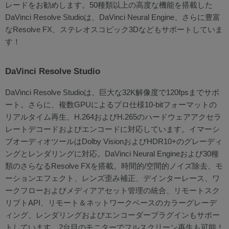
レードをお勧めします。50種類以上の高度な機能を搭載した
DaVinci Resolve Studioは、DaVinci Neural Engine、さらに豊富
なResolve FX、ステレオスコピック3Dなどもサポートしていま
す！
DaVinci Resolve Studio
DaVinci Resolve Studioは、巨大な32K解像度で120fpsまでサポ
ート。さらに、複数GPUによるプロ仕様10-bitフォーマットの
リアルタイム再生、H.264およびH.265のハードウェアアクセラ
レートデコードおよびエンコードに対応しています。イマーシ
ブオーディオツールはDolby VisionおよびHDR10+のグレーディ
ングとレンダリングに対応。DaVinci Neural Engineおよび30種
類のさらなるResolve FXを搭載。時間的/空間的ノイズ除去、モ
ーションエフェクト、レンズ歪み補正、デインターレース、ワ
ークフローおよびメディアアセット管理の統合、リモートスク
リプトAPI、リモート＆ネットワークベースのカラーグレーデ
ィング、レンダリングおよびエンコーダープラグインもサポー
トしています。2台目のモニターでフルスクリーン再生も可能！