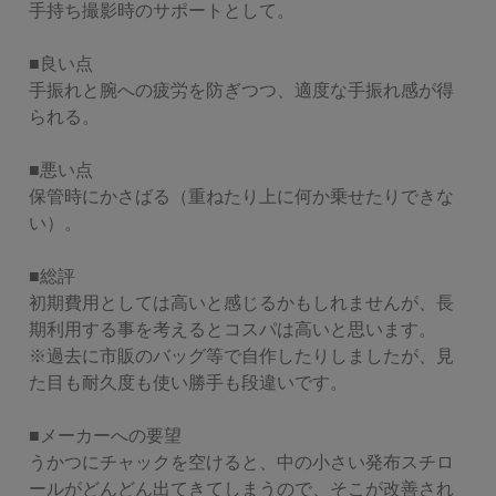
手持ち撮影時のサポートとして。

■良い点

手振れと腕への疲労を防ぎつつ、適度な手振れ感が得
られる。

■悪い点

保管時にかさばる（重ねたり上に何か乗せたりできな
い）。

■総評

初期費用としては高いと感じるかもしれませんが、長
期利用する事を考えるとコスパは高いと思います。

※過去に市販のバッグ等で自作したりしましたが、見
た目も耐久度も使い勝手も段違いです。

■メーカーへの要望

うかつにチャックを空けると、中の小さい発布スチロ
ールがどんどん出てきてしまうので、そこが改善され