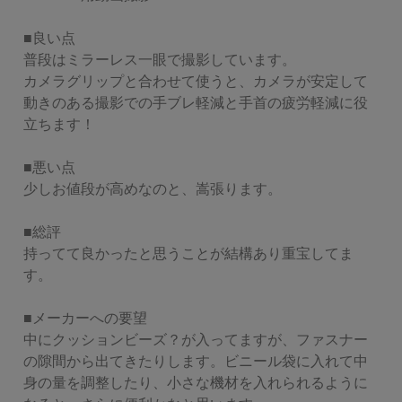
■良い点

普段はミラーレス一眼で撮影しています。

カメラグリップと合わせて使うと、カメラが安定して
動きのある撮影での手ブレ軽減と手首の疲労軽減に役
立ちます！

■悪い点

少しお値段が高めなのと、嵩張ります。

■総評

持ってて良かったと思うことが結構あり重宝してま
す。

■メーカーへの要望

中にクッションビーズ？が入ってますが、ファスナー
の隙間から出てきたりします。ビニール袋に入れて中
身の量を調整したり、小さな機材を入れられるように