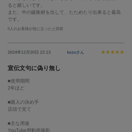
ると嬉しいです。

また、中の緩衝材を出して、たためたり出来ると最高
です。
0人のお客様が役に立ったと回答
2024年12月20日 22:13
kozoさん
宣伝文句に偽り無し
■使用期間

2年ほど

■購入の決め手

店頭で見て

■主な用途

YouTube用動画撮影
