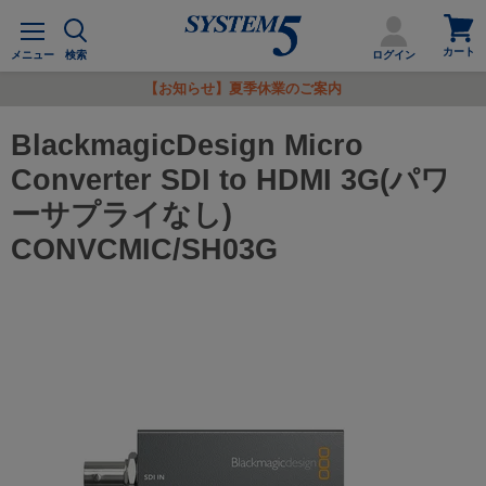
カ
メ
ー
ニ
カート
ト
メニュー
検索
ログイン
ュ
を
ー
【お知らせ】夏季休業のご案内
見
る
BlackmagicDesign Micro
Converter SDI to HDMI 3G(パワ
ーサプライなし)
CONVCMIC/SH03G