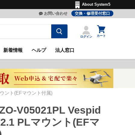
About System5
お問い合わせ
交換・修理受付窓口
カ
ー
カート
ログイン
ト
を
見
新着情報
ヘルプ
法人窓口
る
1 PLマウント(EFマウント付属)
ZO-V05021PL Vespid
T2.1 PLマウント(EFマ
)