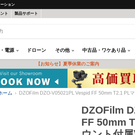
ューション
ベント
製品サポート
録・電源
ドローン
その他
中古品・ワケあり品
【お知らせ】夏季休業のご案内
ホーム
DZOFilm DZO-V05021PL Vespid FF 50mm T2.
DZOFilm D
FF 50mm 
ウント付属