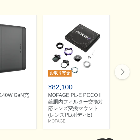
お取り寄せ
お取り寄
¥82,100
¥877,
r 140W GaN充
MOFAGE PL-E POCO II
FUJINO
鏡胴内フィルター交換対
35mmT3
応レンズ変換マウント
電動パ
(レンズPL/ボディE)
FUJINON
MOFAGE