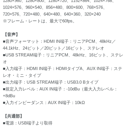
1280×960、1280×800、1280×720、1152×864、1024×768、
1024×576、960×540、856×480、800×600、768×576、
720×576、720×480、640×480、640×360、320×240
※フレーム・レートは、最大で60fps。
【音声】
■音声フォーマット：HDMI IN端子：リニアPCM、48kHz／
44.1kHz、24ビット／20ビット／16ビット、ステレオ
■USB STREAM端子：リニアPCM、48kHz、16ビット、ステレ
オ
■入力端子：HDMI IN端子：HDMIタイプA、AUX IN端子：ステ
レオ・ミニ・タイプ
■出力端子：USB STREAM端子：USB3.0 Bタイプ
■規定入力レベル：AUX IN端子：-10dBu（最大入力レベル：
+8dBu
■入力インピーダンス：AUX IN端子：10kΩ
【共通部】
■電源：USB端子より取得