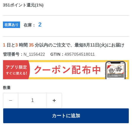
351
ポイント還元(1%)
2
在庫あり
在庫：
1
日と
3
時間
35
分以内のご注文で、最短8月11日(火)にお届け
管理番号：
N_1156422
GTIN：
4957054518011
数量
カートに追加