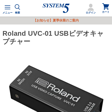
カ
メ
ー
ニ
カート
ト
メニュー
検索
ログイン
ュ
を
ー
【お知らせ】夏季休業のご案内
見
る
Roland UVC-01 USBビデオキャ
プチャー