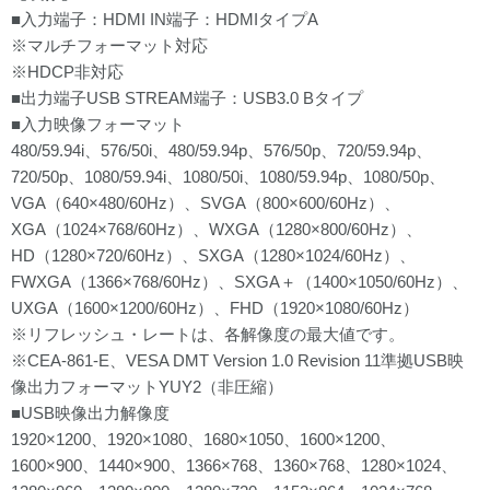
■入力端子：HDMI IN端子：HDMIタイプA
※マルチフォーマット対応
※HDCP非対応
■出力端子USB STREAM端子：USB3.0 Bタイプ
■入力映像フォーマット
480/59.94i、576/50i、480/59.94p、576/50p、720/59.94p、
720/50p、1080/59.94i、1080/50i、1080/59.94p、1080/50p、
VGA（640×480/60Hz）、SVGA（800×600/60Hz）、
XGA（1024×768/60Hz）、WXGA（1280×800/60Hz）、
HD（1280×720/60Hz）、SXGA（1280×1024/60Hz）、
FWXGA（1366×768/60Hz）、SXGA＋（1400×1050/60Hz）、
UXGA（1600×1200/60Hz）、FHD（1920×1080/60Hz）
※リフレッシュ・レートは、各解像度の最大値です。
※CEA-861-E、VESA DMT Version 1.0 Revision 11準拠USB映
像出力フォーマットYUY2（非圧縮）
■USB映像出力解像度
1920×1200、1920×1080、1680×1050、1600×1200、
1600×900、1440×900、1366×768、1360×768、1280×1024、