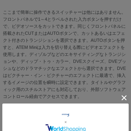
ここまで簡単に操作できるスイッチャーは他にはありません。
フロントパネルで1～4とラベルされた入力ボタンを押すだけ
で、ビデオソースをカットできます。同じくフロントパネルに
搭載されたCUTまたはAUTOボタンで、カットあるいはエフェ
クト付きのトランジションを選択できます。AUTOボタンを押
すと、ATEM Miniは入力を切り替える際にビデオエフェクトを
使用します。ディゾルブなどのエキサイティングなトランジシ
ョンや、ディップ・トゥ・カラー、DVEスクイーズ、DVEプッ
シュなどのドラマチックなエフェクトから選択できます。DVE
はピクチャー・イン・ピクチャーのエフェクトに最適で、挿入
するイメージの位置を瞬時に設定できます。タイトルやグラフ
ィック用のスチルストアにも対応しており、外部ソフトウェア
コントロール経由でアクセスできます。