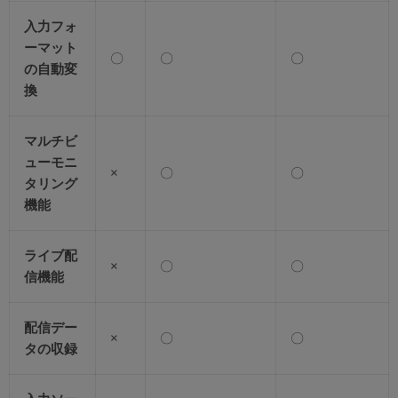
入力フォ
ーマット
〇
〇
〇
の自動変
換
マルチビ
ューモニ
×
〇
〇
タリング
機能
ライブ配
×
〇
〇
信機能
配信デー
×
〇
〇
タの収録