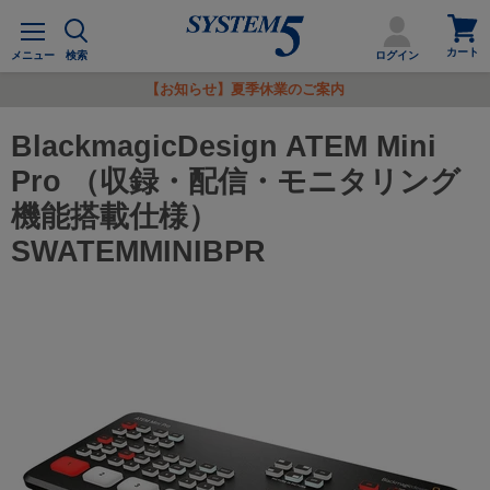
カ
メ
ー
ニ
カート
ト
メニュー
検索
ログイン
ュ
を
ー
【お知らせ】夏季休業のご案内
見
る
BlackmagicDesign ATEM Mini
Pro （収録・配信・モニタリング
機能搭載仕様）
SWATEMMINIBPR