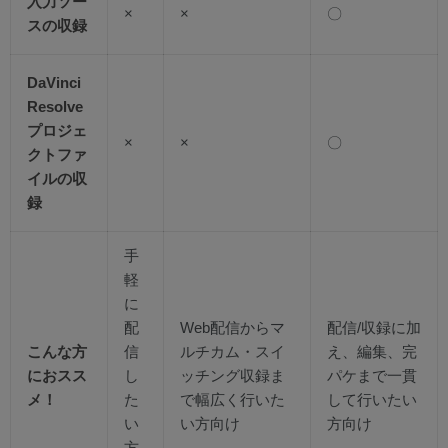
入力ソー
×
×
〇
スの収録
DaVinci
Resolve
プロジェ
×
×
〇
クトファ
イルの収
録
手
軽
に
配
Web配信からマ
配信/収録に加
こんな方
信
ルチカム・スイ
え、編集、完
におスス
し
ッチング収録ま
パケまで一貫
メ！
た
で幅広く行いた
して行いたい
い
い方向け
方向け
方