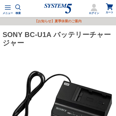
カ
メ
ー
ニ
カート
ト
メニュー
検索
ログイン
ュ
を
ー
【お知らせ】夏季休業のご案内
見
る
SONY BC-U1A バッテリーチャー
ジャー