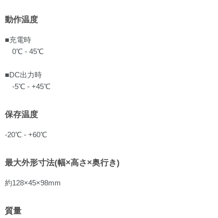
動作温度
■充電時
0℃ - 45℃
■DC出力時
-5℃ - +45℃
保存温度
-20℃ - +60℃
最大外形寸法(幅×高さ×奥行き)
約128×45×98mm
質量