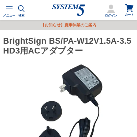
カ
メ
ー
ニ
カート
ト
メニュー
検索
ログイン
ュ
を
ー
【お知らせ】夏季休業のご案内
見
る
BrightSign BS/PA-W12V1.5A-3.5
HD3用ACアダプター