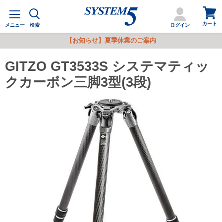
カ
メ
ー
ニ
カート
ト
メニュー
検索
ログイン
ュ
を
ー
【お知らせ】夏季休業のご案内
見
る
GITZO GT3533S システマティッ
クカーボン三脚3型(3段)