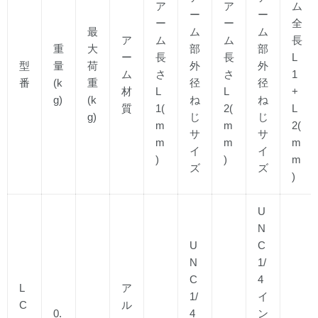
ア
ア
ム
ー
ー
ー
ー
全
最
ム
ム
ア
ム
ム
長
重
大
部
部
ー
長
長
L
型
量
荷
外
外
ム
さ
さ
1
番
(k
重
径
径
材
L
L
+
g)
(k
ね
ね
質
1(
2(
L
g)
じ
じ
m
m
2(
サ
サ
m
m
m
イ
イ
)
)
m
ズ
ズ
)
U
N
U
C
N
1/
C
4
L
ア
1/
イ
C
ル
0.
4
ン