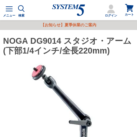
カ
メ
ー
ニ
カート
ト
メニュー
検索
ログイン
ュ
を
ー
【お知らせ】夏季休業のご案内
見
る
NOGA DG9014 スタジオ・アーム
(下部1/4インチ/全長220mm)