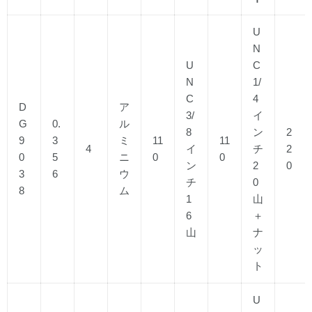
U
N
U
C
N
1/
C
4
D
ア
3/
イ
G
0.
ル
8
ン
2
9
3
ミ
11
11
4
イ
チ
2
0
5
ニ
0
0
ン
2
0
3
6
ウ
チ
0
8
ム
1
山
6
＋
山
ナ
ッ
ト
U