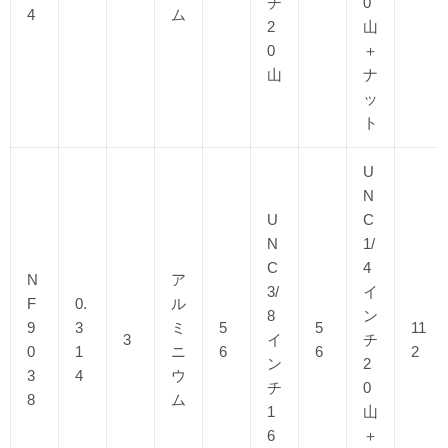
チ
0
4
ム
2
山
0
＋
山
ナ
ッ
ト
U
N
U
C
N
1/
C
4
N
ア
3/
イ
F
0.
ル
8
ン
9
3
ミ
5
5
11
3
イ
チ
0
1
ニ
6
6
2
ン
2
3
4
ウ
チ
0
8
ム
1
山
6
＋