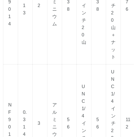
9
ミ
3
3
7
1
2
イ
チ
0
ニ
8
8
6
3
ン
2
1
ウ
チ
0
4
ム
2
山
0
＋
山
ナ
ッ
ト
U
N
U
C
N
1/
C
4
N
ア
1/
イ
F
0.
ル
4
ン
9
3
ミ
5
5
11
3
イ
チ
0
1
ニ
6
6
2
ン
2
1
4
ウ