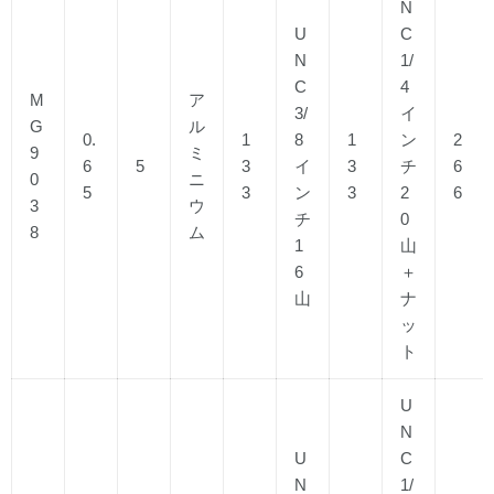
N
U
C
N
1/
C
4
M
ア
3/
イ
G
ル
0.
1
8
1
ン
2
9
ミ
6
5
3
イ
3
チ
6
0
ニ
5
3
ン
3
2
6
3
ウ
チ
0
8
ム
1
山
6
＋
山
ナ
ッ
ト
U
N
U
C
N
1/