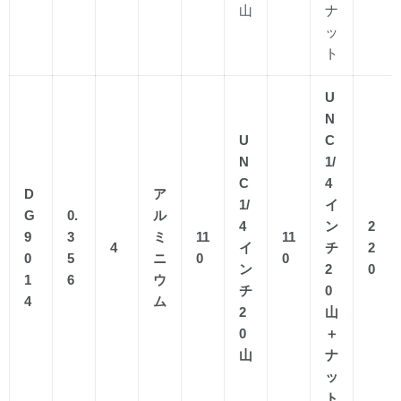
山
ナ
ッ
ト
U
N
U
C
N
1/
C
4
D
ア
1/
イ
G
0.
ル
4
ン
2
9
3
ミ
11
11
4
イ
チ
2
0
5
ニ
0
0
ン
2
0
1
6
ウ
チ
0
4
ム
2
山
0
＋
山
ナ
ッ
ト