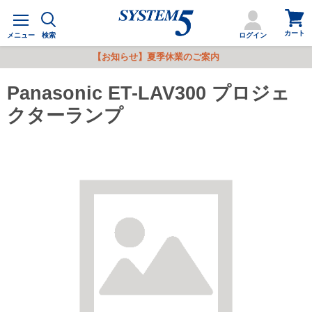
カ
メ
ー
ニ
カート
ト
メニュー
検索
ログイン
ュ
を
ー
【お知らせ】夏季休業のご案内
見
る
Panasonic ET-LAV300 プロジェ
クターランプ