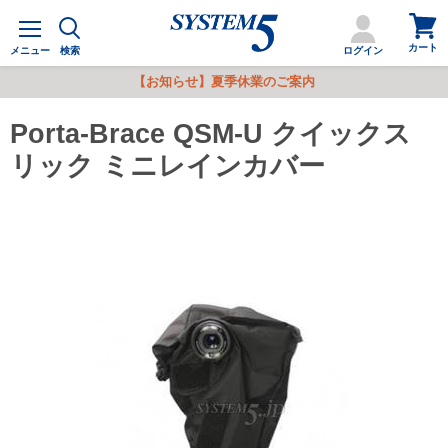
カ
メ
ー
ニ
カート
ト
メニュー
検索
ログイン
ュ
を
ー
【お知らせ】夏季休業のご案内
見
る
Porta-Brace QSM-U クイックス
リック ミニレインカバー