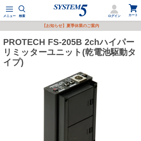
カ
メ
ー
ニ
カート
ト
メニュー
検索
ログイン
ュ
を
ー
【お知らせ】夏季休業のご案内
見
る
PROTECH FS-205B 2chハイパー
リミッターユニット(乾電池駆動タ
イプ)