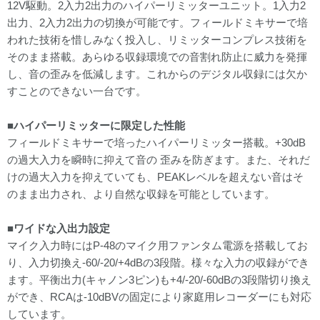
12V駆動。2入力2出力のハイパーリミッターユニット。1入力2
出力、2入力2出力の切換が可能です。フィールドミキサーで培
われた技術を惜しみなく投入し、リミッターコンプレス技術を
そのまま搭載。あらゆる収録環境での音割れ防止に威力を発揮
し、音の歪みを低減します。これからのデジタル収録には欠か
すことのできない一台です。
■ハイパーリミッターに限定した性能
フィールドミキサーで培ったハイパーリミッター搭載。+30dB
の過大入力を瞬時に抑えて音の 歪みを防ぎます。また、それだ
けの過大入力を抑えていても、PEAKレベルを超えない音はそ
のまま出力され、より自然な収録を可能としています。
■ワイドな入出力設定
マイク入力時にはP-48のマイク用ファンタム電源を搭載してお
り、入力切換え-60/-20/+4dBの3段階。様々な入力の収録ができ
ます。平衡出力(キャノン3ピン)も+4/-20/-60dBの3段階切り換え
ができ、RCAは-10dBVの固定により家庭用レコーダーにも対応
しています。