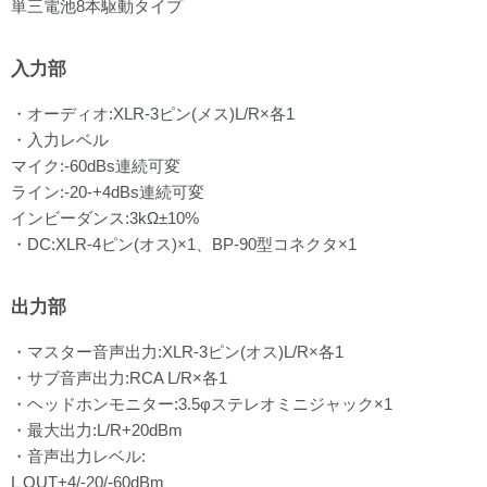
単三電池8本駆動タイプ
入力部
・オーディオ:XLR-3ピン(メス)L/R×各1
・入力レベル
マイク:-60dBs連続可変
ライン:-20-+4dBs連続可変
インビーダンス:3kΩ±10%
・DC:XLR-4ピン(オス)×1、BP-90型コネクタ×1
出力部
・マスター音声出力:XLR-3ピン(オス)L/R×各1
・サブ音声出力:RCA L/R×各1
・ヘッドホンモニター:3.5φステレオミニジャック×1
・最大出力:L/R+20dBm
・音声出力レベル:
L OUT+4/-20/-60dBm