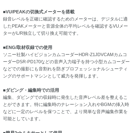
■VU/PEAKの切換式メーターを搭載
録音レベルを正確に確認するためのメーターは、デジタルに適
したPEAKメーターと音源全体の平均レベルを確認するVUメー
ターがL/R独立して切り換え可能です。
■ENG/取材収録での使用
ソニー社製ハイビジョンカムコーダーHDR-Z1JDVCAMカムコ
ーダーDSR-PD170などの音声入力端子を持つ小型カムコーダー
などでの撮影にも音割れを防ぎプロフェッショナルシューティ
ングのサポートマシンとして威力を発揮します。
■ダビング・編集時での活用
編集、ダビングでの収録時に発生した音声レベル差を整えるこ
とができます。特に編集時のナレーション入れやBGMの挿入時
などに一定のレベルを保つことで、より簡単な音声編集作業を
可能としています。
■簡易2chミキサーとして使用