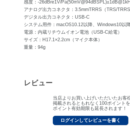
感度：-26dBre1V/Pa(50mV@94dBSPL)±1dB@1k
アナログ出力コネクタ：3.5mmTRRS（TRS/TR
デジタル出力コネクタ：USB-C
システム用件：macOS10.12以降、Windows10以
電源：内蔵リチウムイオン電池（USB-C給電）
サイズ：H17.1×2.2cm（マイク本体）
重量：94g
レビュー
当店よりお買い上げいただいたお客
掲載されるともれなく100ポイント
ポイント有効期限も延長されます！
ログインしてレビューを書く