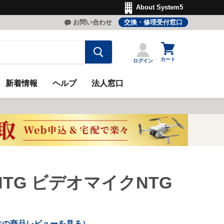
About System5
お問い合わせ
交換・修理受付窓口
カ
ー
カート
ログイン
ト
を
見
新着情報
ヘルプ
法人窓口
る
MNTG ビデオマイクNTG
件の商品レビューを見る）