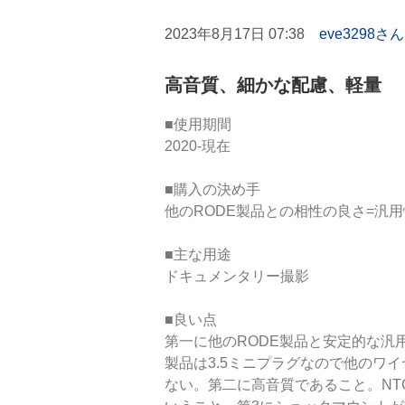
2023年8月17日 07:38
eve3298さん
高音質、細かな配慮、軽量
■使用期間

2020-現在

■購入の決め手

他のRODE製品との相性の良さ=汎
■主な用途

ドキュメンタリー撮影

■良い点

第一に他のRODE製品と安定的な汎用
製品は3.5ミニプラグなので他のワ
ない。第二に高音質であること。NT