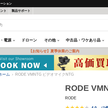
ューション
ベント
製品サポート
録・電源
ドローン
その他
中古品・ワケあり品
【お知らせ】夏季休業のご案内
ホーム
RODE VMNTG ビデオマイクNTG
RODE V
RODE
4.0
（1