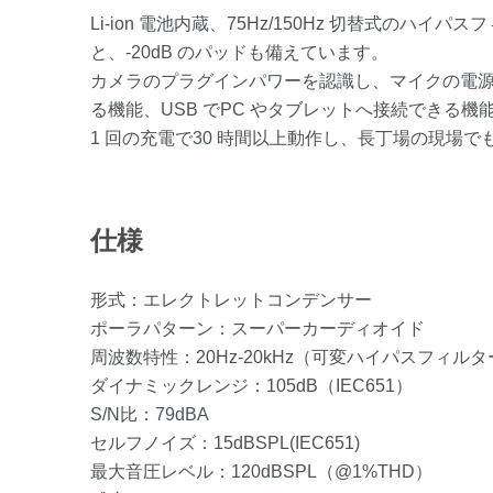
Li-ion 電池内蔵、75Hz/150Hz 切替
と、-20dB のパッドも備えています。
カメラのプラグインパワーを認識し、マイクの電源
る機能、USB でPC やタブレットへ接続できる機
1 回の充電で30 時間以上動作し、長丁場の現場
仕様
形式：エレクトレットコンデンサー
ポーラパターン：スーパーカーディオイド
周波数特性：20Hz-20kHz（可変ハイパスフィルター@
ダイナミックレンジ：105dB（IEC651）
S/N比：79dBA
セルフノイズ：15dBSPL(IEC651)
最大音圧レベル：120dBSPL（@1%THD）