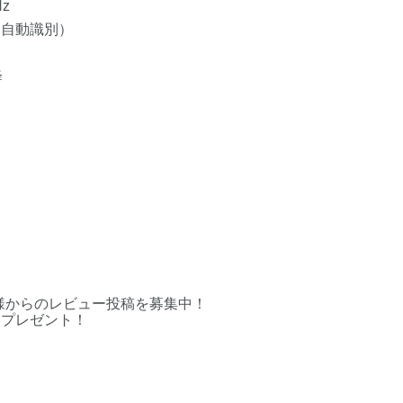
Hz
RS自動識別）
降
様からのレビュー投稿を募集中！
をプレゼント！