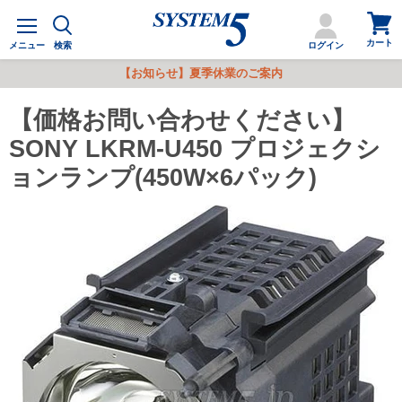
カ
メ
ー
ニ
カート
ト
メニュー
検索
ログイン
ュ
を
ー
【お知らせ】夏季休業のご案内
見
る
【価格お問い合わせください】
SONY LKRM-U450 プロジェクシ
ョンランプ(450W×6パック)