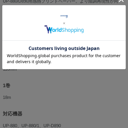
UP-880/D890用感熱プリントペーパー。より階調再現性が向
上。
※UP-895ではお使いいただけません。
仕様
紙幅
110mm
1巻
18m
対応機器
UP-880、UP-880/1、UP-D890