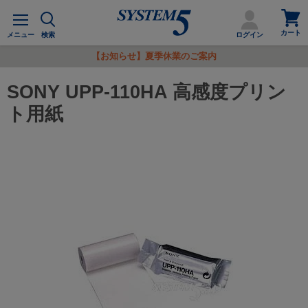
カ
メ
ー
ニ
カート
ト
メニュー
検索
ログイン
ュ
を
ー
【お知らせ】夏季休業のご案内
見
る
SONY UPP-110HA 高感度プリン
ト用紙