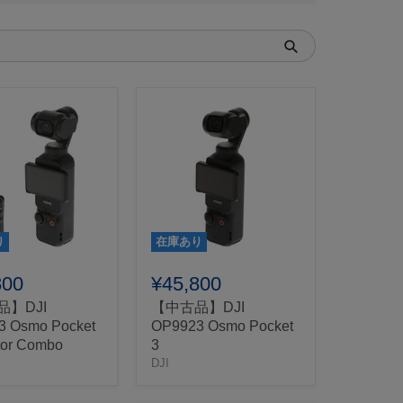
り
在庫あり
800
¥45,800
】DJI
【中古品】DJI
3 Osmo Pocket
OP9923 Osmo Pocket
tor Combo
3
DJI