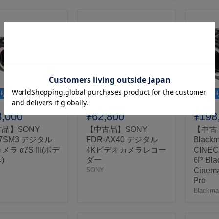
り
在庫あり
在庫あ
8,000
¥62,800
¥198
品】SONY
【中古品】SONY
【中古
-7SM3 デジタル
FDR-AX40 デジタル
Blackm
ラ α7S III(ボデ
4Kビデオカメラレコー
CINE
)
ダー
6P Bla
SONY
Cinem
Pro
Blackma