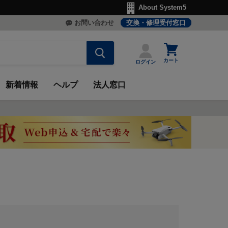
About System5
お問い合わせ
交換・修理受付窓口
カ
ー
カート
ログイン
ト
を
見
新着情報
ヘルプ
法人窓口
る