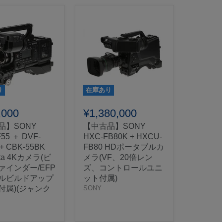
り
在庫あり
,000
¥1,380,000
品】SONY
【中古品】SONY
55 ＋ DVF-
HXC-FB80K + HXCU-
 + CBK-55BK
FB80 HDポータブルカ
lta 4Kカメラ(ビ
メラ(VF、20倍レン
ァインダー/EFP
ズ、コントロールユニ
ルビルドアップ
ット付属)
付属)(ジャンク
SONY