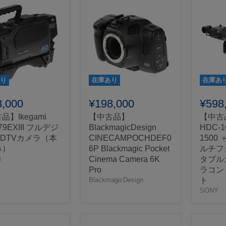
り
在庫あり
在庫あ
8,000
¥198,000
¥598
品】Ikegami
【中古品】
【中古
79EXIII フルデジ
BlackmagicDesign
HDC-1
DTVカメラ（本
CINECAMPOCHDEF0
1500 
み）
6P Blackmagic Pocket
ルチフ
i
Cinema Camera 6K
タブル
Pro
ラコン
BlackmagicDesign
ト
SONY