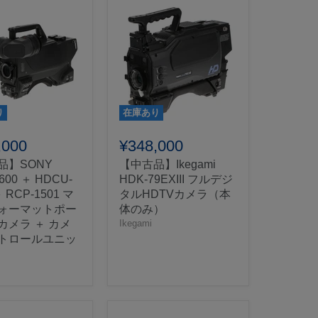
り
在庫あり
,000
¥348,000
品】SONY
【中古品】Ikegami
600 ＋ HDCU-
HDK-79EXIII フルデジ
＋ RCP-1501 マ
タルHDTVカメラ（本
ォーマットポー
体のみ）
カメラ ＋ カメ
Ikegami
トロールユニッ