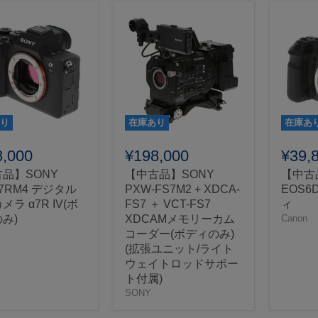
り
在庫あり
在庫あ
8,000
¥198,000
¥39,
品】SONY
【中古品】SONY
【中古品
-7RM4 デジタル
PXW-FS7M2 + XDCA-
EOS6D
ラ α7R IV(ボ
FS7 ＋ VCT-FS7
ィ
み)
XDCAMメモリーカム
Canon
コーダー(ボディのみ)
(拡張ユニット/ライト
ウェイトロッドサポー
ト付属)
SONY