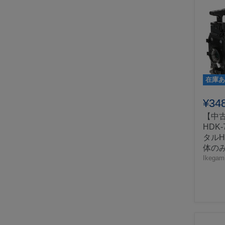
在庫あ
¥34
【中古
HDK-
タルH
体の
Ikegam