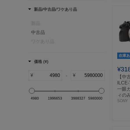
OBSBOT
新品/中古品/ワケあり品
Panasonic
RED
新品
SONY
中古品
WOODEN CAMERA
ワケあり品
古河電工
在庫あ
価格 (¥)
¥31
¥
¥
-
【中古
ILCE
一眼カメ
ィのみ
4980
1996653
3988327
5980000
SONY