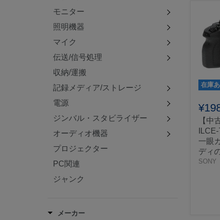
モニター
照明機器
マイク
伝送/信号処理
収納/運搬
在庫あ
記録メディア/ストレージ
電源
¥19
ジンバル・スタビライザー
【中古
ILCE
オーディオ機器
一眼カメ
プロジェクター
ディの
SONY
PC関連
ジャンク
メーカー