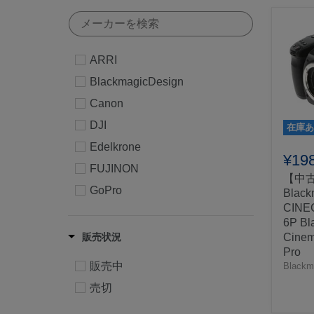
ARRI
BlackmagicDesign
Canon
DJI
在庫あ
Edelkrone
¥19
FUJINON
【中
GoPro
Black
CINE
IDX
6P Bl
Ikegami
販売状況
Cinem
Pro
Insta360
販売中
Blackm
Manfrotto
売切
Nikon