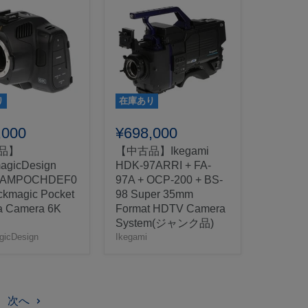
り
在庫あり
,000
¥698,000
品】
【中古品】Ikegami
agicDesign
HDK-97ARRI + FA-
CAMPOCHDEF0
97A + OCP-200 + BS-
ckmagic Pocket
98 Super 35mm
a Camera 6K
Format HDTV Camera
System(ジャンク品)
gicDesign
Ikegami
次へ