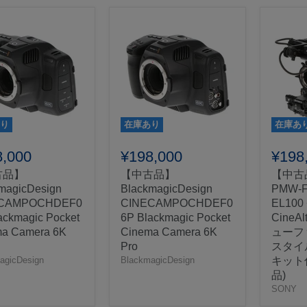
り
在庫あり
在庫あ
8,000
¥198,000
¥198
古品】
【中古品】
【中古
magicDesign
BlackmagicDesign
PMW-F
CAMPOCHDEF0
CINECAMPOCHDEF0
EL100
ackmagic Pocket
6P Blackmagic Pocket
CineA
a Camera 6K
Cinema Camera 6K
ューフ
Pro
スタイ
agicDesign
BlackmagicDesign
キット
品)
SONY