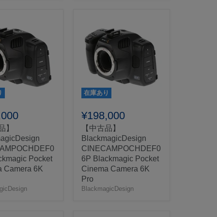
り
在庫あり
,000
¥198,000
品】
【中古品】
agicDesign
BlackmagicDesign
CAMPOCHDEF0
CINECAMPOCHDEF0
ckmagic Pocket
6P Blackmagic Pocket
a Camera 6K
Cinema Camera 6K
Pro
gicDesign
BlackmagicDesign