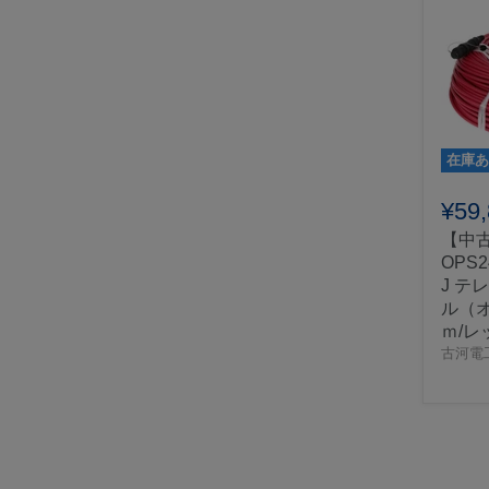
在庫あ
¥59
【中
OPS2
J テ
ル（オ
ｍ/レ
古河電